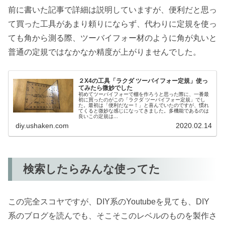
前に書いた記事で詳細は説明していますが、便利だと思っ
て買った工具があまり頼りにならず、代わりに定規を使っ
ても角から測る際、ツーバイフォー材のように角が丸いと
普通の定規ではなかなか精度が上がりませんでした。
２X4の工具「ラクダ ツーバイフォー定規」使っ
てみたら微妙でした
初めてツーバイフォーで棚を作ろうと思った際に、一番最
初に買ったのがこの「ラクダ ツーバイフォー定規」でし
た。最初は「便利だなー！」と喜んでいたのですが、慣れ
てくると微妙な感じになってきました。多機能であるのは
良いこの定規は...
diy.ushaken.com
2020.02.14
検索したらみんな使ってた
この完全スコヤですが、DIY系のYoutubeを見ても、DIY
系のブログを読んでも、そこそこのレベルのものを製作さ