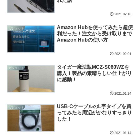
れた話
2021.02.16
Amazon Hubを使ってみたら超便
ガジェット
利だった！注文から受け取りまで
Amazon Hubの使い方
2021.02.01
タイガー魔法瓶MCZ-S060WZを
ガジェット
購入！製品の素晴らしい仕上がり
に感動！
2021.01.24
USB-CケーブルのL字タイプを買
ガジェット
ってみたら周辺がかなりすっきり
した！
2021.01.14