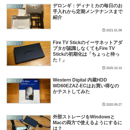
デロンギ：ディナミカの毎日のお
ガジェット
手入れから定期メンテナンスまで
紹介
2021.01.08
Fire TV Stickのイーサネットアダ
ガジェット
プタが認識しなくてもFire TV
Stickの初期化は「ちょっと待っ
た！」
2020.10.10
Western Digital 内蔵HDD
ガジェット
WD60EZAZ-ECはお買い得なの
かテストしてみた
2020.09.27
外部ストレージをWindowsと
ガジェット
Macの両方で使えるようにするに
は？